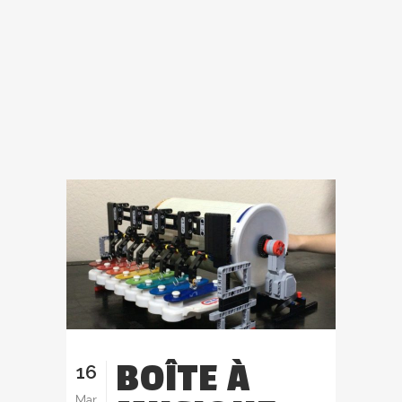
BOÎTE À
16
Mar