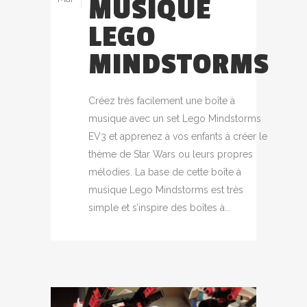
MUSIQUE
LEGO
MINDSTORMS
Créez très facilement une boîte à
musique avec un set Lego Mindstorms
EV3 et apprenez à vos enfants à créer le
thème de Star Wars ou leurs propres
mélodies. La base de cette boîte à
musique Lego Mindstorms est très
simple et s’inspire des boîtes à...