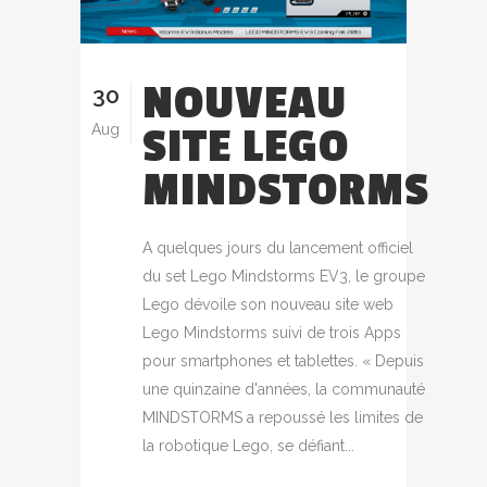
NOUVEAU
30
SITE LEGO
Aug
MINDSTORMS
A quelques jours du lancement officiel
du set Lego Mindstorms EV3, le groupe
Lego dévoile son nouveau site web
Lego Mindstorms suivi de trois Apps
pour smartphones et tablettes. « Depuis
une quinzaine d'années, la communauté
MINDSTORMS a repoussé les limites de
la robotique Lego, se défiant...