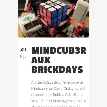
MINDCUB3R
29
AUX
Nov
BRICKDAYS
Aux BrickDays 2014 j'ai exposé le
Mindcub3r de David Gilday qui sait
résoudre des Rubik's Cube® tout
seul. Pour les BrickDays 2014 où j'ai