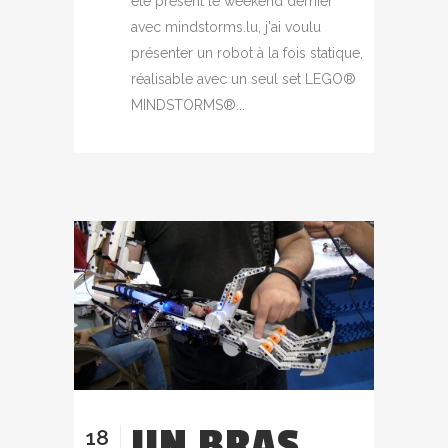
été présent le weekend dernier
avec mindstorms.lu, j'ai voulu
présenter un robot à la fois statique,
réalisable avec un seul set LEGO®
MINDSTORMS®...
UN BRAS
18