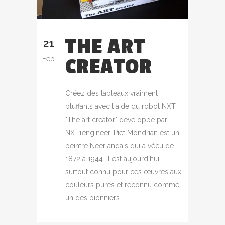
THE ART
21
CREATOR
Feb
Créez des tableaux vraiment
bluffants avec l'aide du robot NXT
"The art creator" développé par
NXT1engineer. Piet Mondrian est un
peintre Néerlandais qui a vécu de
1872 à 1944. Il est aujourd'hui
surtout connu pour ces œuvres aux
couleurs pures et reconnu comme
un des pionniers...