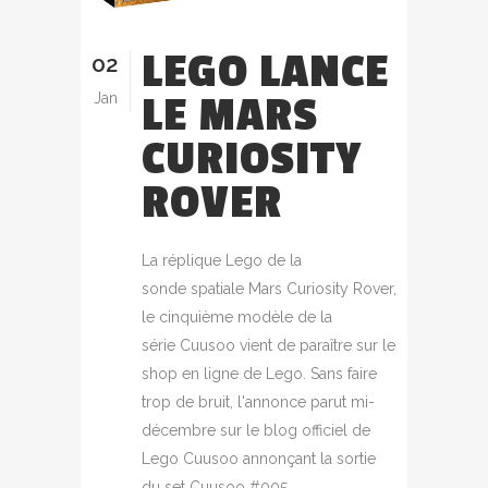
LEGO LANCE
02
LE MARS
Jan
CURIOSITY
ROVER
La réplique Lego de la
sonde spatiale Mars Curiosity Rover,
le cinquième modèle de la
série Cuusoo vient de paraître sur le
shop en ligne de Lego. Sans faire
trop de bruit, l'annonce parut mi-
décembre sur le blog officiel de
Lego Cuusoo annonçant la sortie
du set Cuusoo #005...