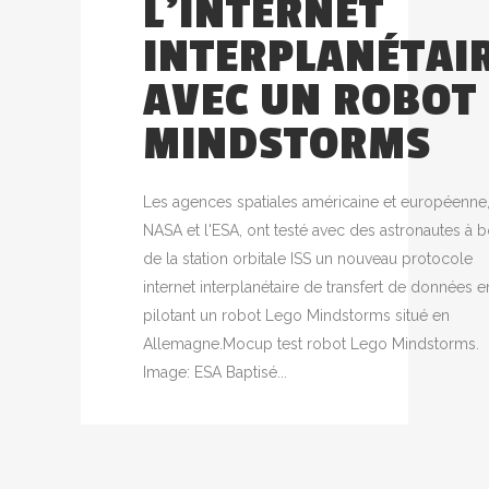
L’INTERNET
INTERPLANÉTAI
AVEC UN ROBOT
MINDSTORMS
Les agences spatiales américaine et européenne,
NASA et l'ESA, ont testé avec des astronautes à 
de la station orbitale ISS un nouveau protocole
internet interplanétaire de transfert de données e
pilotant un robot Lego Mindstorms situé en
Allemagne.Mocup test robot Lego Mindstorms.
Image: ESA Baptisé...