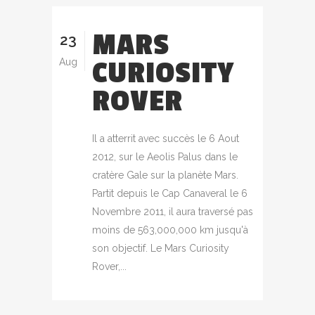
MARS
23
CURIOSITY
Aug
ROVER
Il a atterrit avec succès le 6 Aout
2012, sur le Aeolis Palus dans le
cratère Gale sur la planète Mars.
Partit depuis le Cap Canaveral le 6
Novembre 2011, il aura traversé pas
moins de 563,000,000 km jusqu'à
son objectif. Le Mars Curiosity
Rover,...