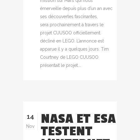
mission sur Mars qui nous
émerveille depuis plus d’un an avec
ses découvertes fascinantes,
sera prochainement à travers le
projet CUUSOO officiellement
décliné en LEGO. L’annonce est
apparue il y a quelques jours. Tim
Courtney de LEGO CUUSOO
présentait le projet...
NASA ET ESA
14
TESTENT
Nov