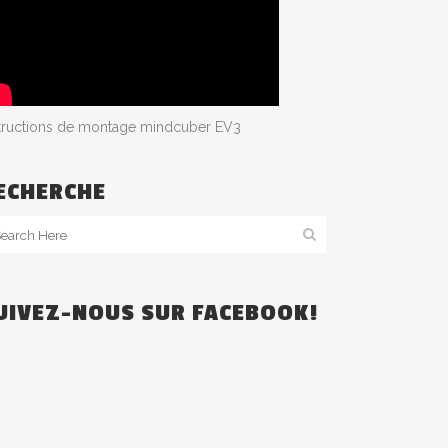
structions de montage mindcuber EV3
ECHERCHE
UIVEZ-NOUS SUR FACEBOOK!