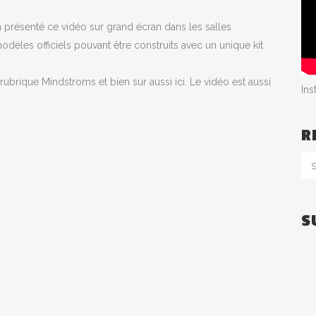
présenté ce vidéo sur grand écran dans les salles
èles officiels pouvant être construits avec un unique kit
 rubrique Mindstroms et bien sur aussi ici. Le vidéo est aussi
In
R
S