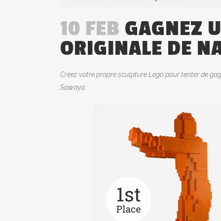
10 FEB
GAGNEZ U
ORIGINALE DE 
Créez votre propre sculpture Lego pour tenter de gag
Sawaya.