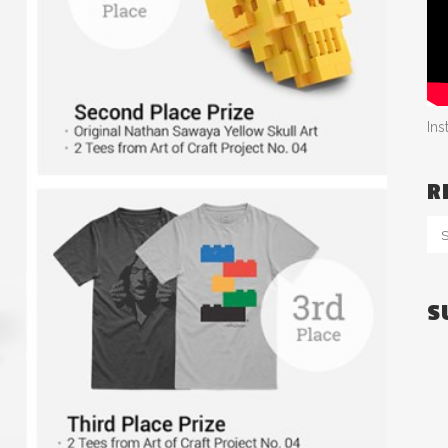
In
R
S