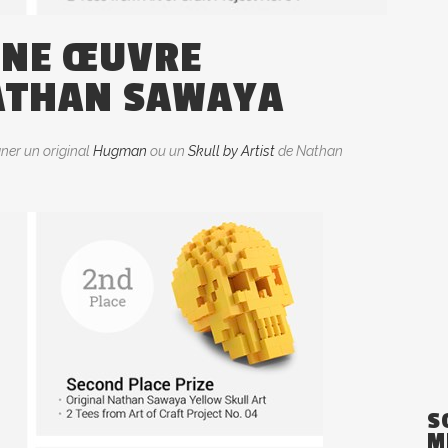
NE ŒUVRE
NATHAN SAWAYA
ner un original
Hugman
ou un
Skull by Artist
de Nathan
S
M