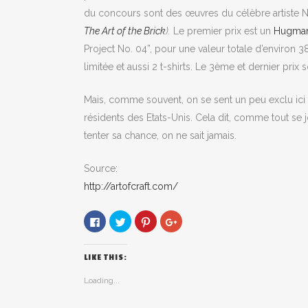
du concours sont des œuvres du célèbre artiste
The Art of the Brick
).
Le premier prix est un
Hugman 
Project No. 04”, pour une valeur totale d’environ 
limitée et aussi 2 t-shirts. Le 3ème et dernier prix s
Mais, comme souvent, on se sent un peu exclu ici
résidents des Etats-Unis. Cela dit, comme tout se j
tenter sa chance, on ne sait jamais.
Source:
http://artofcraft.com/
Click
Click
Click
Click
to
to
to
to
share
share
share
share
on
on
on
on
Facebook
Twitter
Pinterest
Google+
LIKE THIS:
(Opens
(Opens
(Opens
(Opens
in
in
in
in
new
new
new
new
Loading...
window)
window)
window)
window)