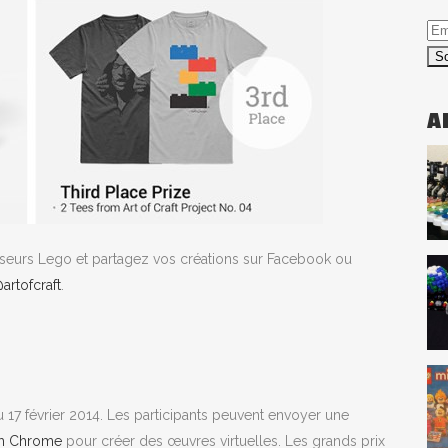
Em
A
isseurs Lego et partagez vos créations sur Facebook ou
artofcraft
.
u 17 février 2014. Les participants peuvent envoyer une
th Chrome
pour créer des œuvres virtuelles. Les grands prix