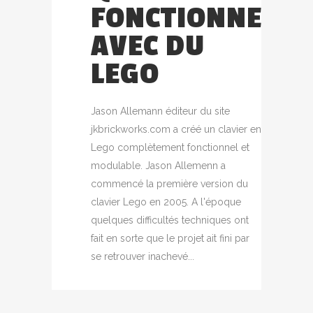
FONCTIONNE
AVEC DU
LEGO
Jason Allemann éditeur du site
jkbrickworks.com a créé un clavier en
Lego complètement fonctionnel et
modulable. Jason Allemenn a
commencé la première version du
clavier Lego en 2005. A l'époque
quelques difficultés techniques ont
fait en sorte que le projet ait fini par
se retrouver inachevé...