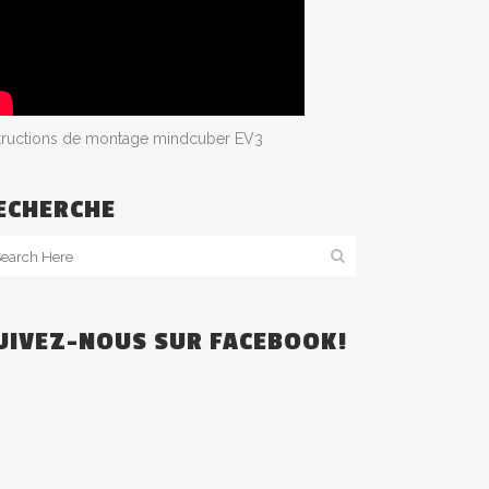
structions de montage mindcuber EV3
ECHERCHE
UIVEZ-NOUS SUR FACEBOOK!